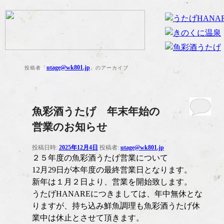
utage@wk801.jp
投稿者「
」のアーカイブ
魚彩酒うたげ 年末年始の
営業のお知らせ
投稿日時:
2025年12月4日
投稿者:
utage@wk801.jp
２５年度の魚彩酒うたげ営業について
12月29日が本年度の最終営業日となります。
新年は１月２日より、営業を開始致します。
うたげHANAREにつきましては、年中無休とな
りますが、持ち込み鮮魚調理も魚彩酒うたげ休
業中は休止とさせて頂きます。