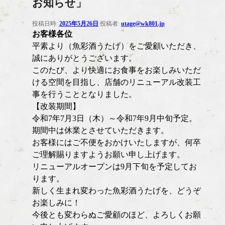
お知らせ」
投稿日時:
2025年5月26日
投稿者:
utage@wk801.jp
お客様各位
平素より（魚彩酒うたげ）をご愛顧いただき、
誠にありがとうございます。
このたび、より快適にお食事をお楽しみいただ
ける空間を目指し、店舗のリニューアル改装工
事を行うこととなりました。
【改装期間】
令和7年7月3日（木）～令和7年9月中旬予定。
期間中は休業とさせていただきます。
お客様にはご不便をおかけいたしますが、何卒
ご理解賜りますようお願い申し上げます。
リニューアルオープンは9月下旬を予定してお
ります。
新しく生まれ変わった魚彩酒うたげを、どうぞ
お楽しみに！
今後とも変わらぬご愛顧のほど、よろしくお願