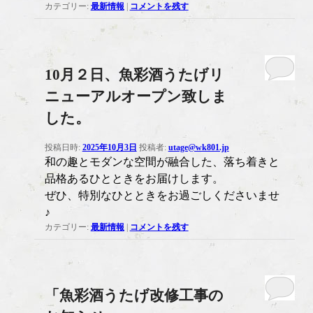
カテゴリー:
最新情報
|
コメントを残す
10月２日、魚彩酒うたげリ
ニューアルオープン致しま
した。
投稿日時:
2025年10月3日
投稿者:
utage@wk801.jp
和の趣とモダンな空間が融合した、落ち着きと
品格あるひとときをお届けします。
ぜひ、特別なひとときをお過ごしくださいませ
♪
カテゴリー:
最新情報
|
コメントを残す
「魚彩酒うたげ改修工事の